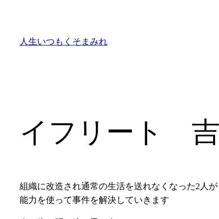
内
容
を
人生いつもくそまみれ
ス
キ
ッ
プ
イフリート 吉
組織に改造され通常の生活を送れなくなった2人が
能力を使って事件を解決していきます