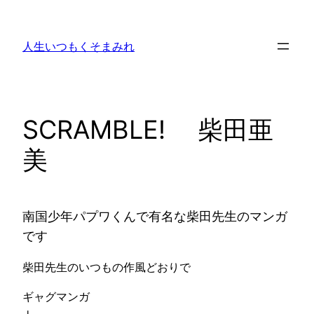
内
容
人生いつもくそまみれ
を
ス
キ
ッ
SCRAMBLE! 柴田亜
プ
美
南国少年パプワくんで有名な柴田先生のマンガ
です
柴田先生のいつもの作風どおりで
ギャグマンガ