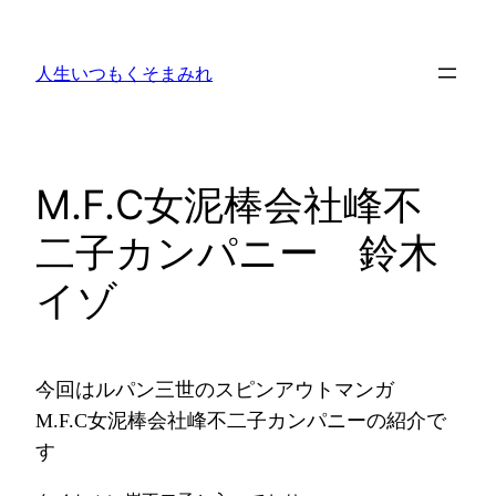
内
容
人生いつもくそまみれ
を
ス
キ
ッ
M.F.C女泥棒会社峰不
プ
二子カンパニー 鈴木
イゾ
今回はルパン三世のスピンアウトマンガ
M.F.C女泥棒会社峰不二子カンパニーの紹介で
す