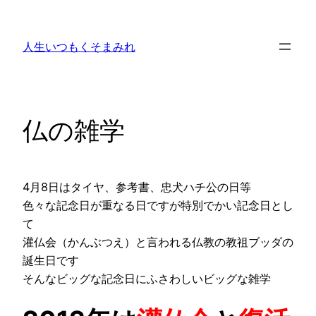
内
容
人生いつもくそまみれ
を
ス
キ
ッ
仏の雑学
プ
4月8日はタイヤ、参考書、忠犬ハチ公の日等
色々な記念日が重なる日ですが特別でかい記念日とし
て
灌仏会（かんぶつえ）と言われる仏教の教祖ブッダの
誕生日です
そんなビッグな記念日にふさわしいビッグな雑学