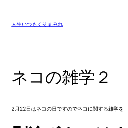
内
容
を
人生いつもくそまみれ
ス
キ
ッ
プ
ネコの雑学２
2月22日はネコの日ですのでネコに関する雑学を