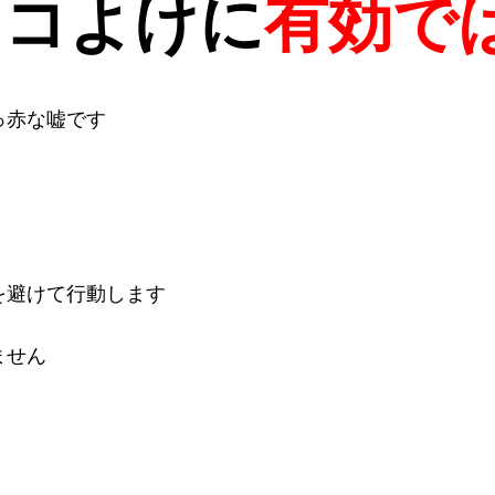
ネコよけに
有効で
っ赤な嘘です
。
を避けて行動します
ません