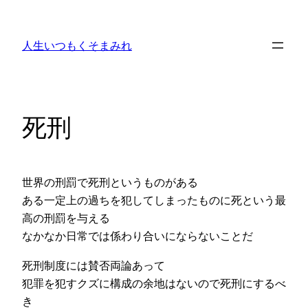
内
容
人生いつもくそまみれ
を
ス
キ
ッ
死刑
プ
世界の刑罰で死刑というものがある
ある一定上の過ちを犯してしまったものに死という最
高の刑罰を与える
なかなか日常では係わり合いにならないことだ
死刑制度には賛否両論あって
犯罪を犯すクズに構成の余地はないので死刑にするべ
き