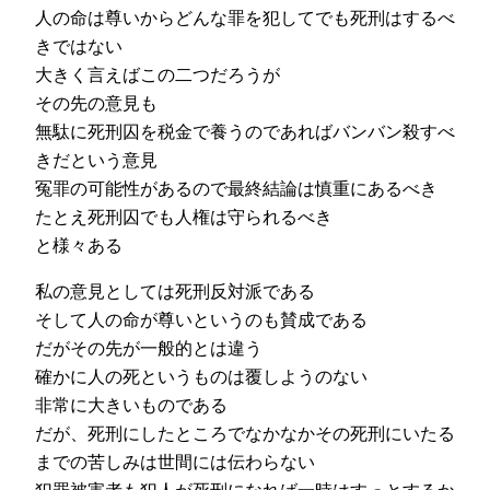
人の命は尊いからどんな罪を犯してでも死刑はするべ
きではない
大きく言えばこの二つだろうが
その先の意見も
無駄に死刑囚を税金で養うのであればバンバン殺すべ
きだという意見
冤罪の可能性があるので最終結論は慎重にあるべき
たとえ死刑囚でも人権は守られるべき
と様々ある
私の意見としては死刑反対派である
そして人の命が尊いというのも賛成である
だがその先が一般的とは違う
確かに人の死というものは覆しようのない
非常に大きいものである
だが、死刑にしたところでなかなかその死刑にいたる
までの苦しみは世間には伝わらない
犯罪被害者も犯人が死刑になれば一時はすっとするか