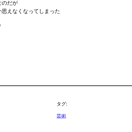
なのだが
か思えなくなってしまった
う
タグ:
芸術