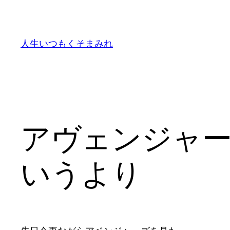
内
容
を
人生いつもくそまみれ
ス
キ
ッ
プ
アヴェンジャ
いうより