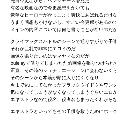
先日今更ながらアベンジャーズを見た
有名な映画なので今更感想をかいても
豪華なヒーローがかっこよく爽快にあばれるだけ
うまく感想もかけないし、すごい今更感があるの
メインの内容については何も書くことがないのだ
クライマックスバトルのシーンで通りすがりで子
それが巨乳で非常にエロイのだ
画像を張りたいのはヤマヤマなのだが
bulelayで借りてしまったため画像を張りつけら
正直、その時のシュチュエーションに会わないく
そのシーンから本筋が頭に入りにくくなり
今まで気にしてなかったブラックウイドウやワン
気になってしょうがなくなってしまうぐらいエロ
エキストラなので役名、役者名もまったくわから
エキストラといってもその子供を救うためにホー