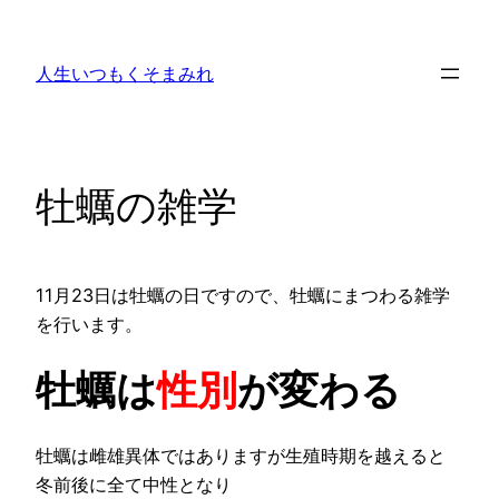
内
容
人生いつもくそまみれ
を
ス
キ
ッ
牡蠣の雑学
プ
11月23日は牡蠣の日ですので、牡蠣にまつわる雑学
を行います。
牡蠣は
性別
が変わる
牡蠣は雌雄異体ではありますが生殖時期を越えると
冬前後に全て中性となり