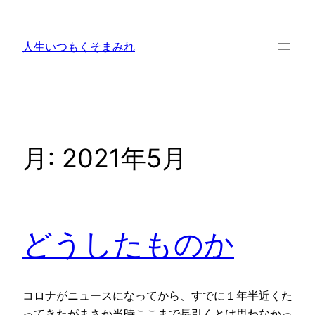
内
容
人生いつもくそまみれ
を
ス
キ
ッ
プ
月:
2021年5月
どうしたものか
コロナがニュースになってから、すでに１年半近くた
ってきたがまさか当時ここまで長引くとは思わなかっ