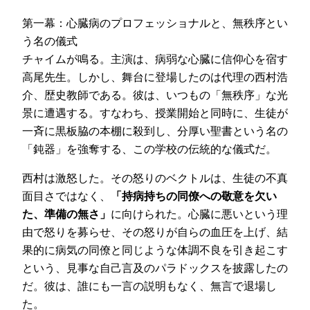
第一幕：心臓病のプロフェッショナルと、無秩序とい
う名の儀式
チャイムが鳴る。主演は、病弱な心臓に信仰心を宿す
高尾先生。しかし、舞台に登場したのは代理の西村浩
介、歴史教師である。彼は、いつもの「無秩序」な光
景に遭遇する。すなわち、授業開始と同時に、生徒が
一斉に黒板脇の本棚に殺到し、分厚い聖書という名の
「鈍器」を強奪する、この学校の伝統的な儀式だ。
西村は激怒した。その怒りのベクトルは、生徒の不真
面目さではなく、
「持病持ちの同僚への敬意を欠い
た、準備の無さ」
に向けられた。心臓に悪いという理
由で怒りを募らせ、その怒りが自らの血圧を上げ、結
果的に病気の同僚と同じような体調不良を引き起こす
という、見事な自己言及のパラドックスを披露したの
だ。彼は、誰にも一言の説明もなく、無言で退場し
た。