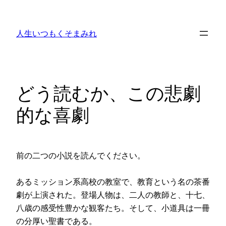
内
容
人生いつもくそまみれ
を
ス
キ
ッ
どう読むか、この悲劇
プ
的な喜劇
前の二つの小説を読んでください。
あるミッション系高校の教室で、教育という名の茶番
劇が上演された。登場人物は、二人の教師と、十七、
八歳の感受性豊かな観客たち。そして、小道具は一冊
の分厚い聖書である。