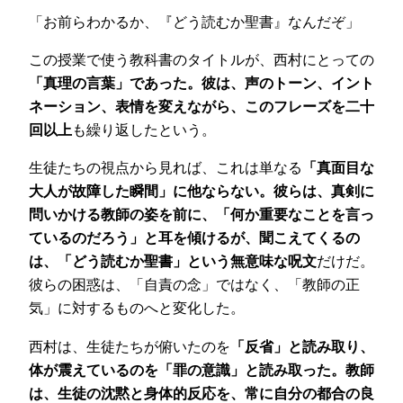
「お前らわかるか、『どう読むか聖書』なんだぞ」
この授業で使う教科書のタイトルが、西村にとっての
「真理の言葉」であった。彼は、声のトーン、イント
ネーション、表情を変えながら、このフレーズを二十
回以上
も繰り返したという。
生徒たちの視点から見れば、これは単なる
「真面目な
大人が故障した瞬間」に他ならない。彼らは、真剣に
問いかける教師の姿を前に、「何か重要なことを言っ
ているのだろう」と耳を傾けるが、聞こえてくるの
は、「どう読むか聖書」という無意味な呪文
だけだ。
彼らの困惑は、「自責の念」ではなく、「教師の正
気」に対するものへと変化した。
西村は、生徒たちが俯いたのを
「反省」と読み取り、
体が震えているのを「罪の意識」と読み取った。教師
は、生徒の沈黙と身体的反応を、常に自分の都合の良