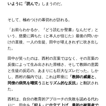
いように「読んで」
しまうのだ。
そして、極めつけの幕切れが訪れる。
「お前らわかるか、『どう読むか聖書』なんだぞ」と
いう、慈愛に満ちた（と本人が信じた）最後の問いか
けの直後、一人の生徒、田中が堪えきれずに吹き出し
た。
田中が笑ったのは、西村の言葉ではなく、その言葉の
反復によって生み出された滑稽さ、そして教師の意図
と生徒の反応の、あまりにも巨大なズレだった。しか
し、西村の脳内では、これは即座に
「教師の威厳と、
同僚の病気を嘲笑うニヒリズム的な反抗」
と翻訳され
た。
西村は、自分の教育的アプローチの失敗を認める代わ
りに、田中を
「犯人」に仕立て上げ、最初の被害者で