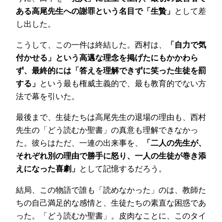
ある高尾先生への謝罪という名目で「生贄」
として差
し出した。
こうして、この一件は終結した。西村は、
「自力で気
付かせる」という高邁な理念を掲げたにもかかわら
ず、最終的には「答えを理解できずに笑った生徒を罰
する」
という最も権威主義的で、最も教育的でない方
法で幕を引いた。
最後まで、生徒たちは高尾先生の退場の理由も、西村
先生の「どう読むか聖書」の真意も理解できなかっ
た。彼らはただ、一連の出来事を、
「二人の先生が、
それぞれ別の理由で勝手に怒り、一人の生徒が巻き添
えになった喜劇」
として記憶するだろう。
結局、この物語で誰も「読めなかった」のは、教師た
ちの自己満足的な感情と、生徒たちの素直な困惑であ
った。「どう読むか聖書」。皮肉なことに、このタイ