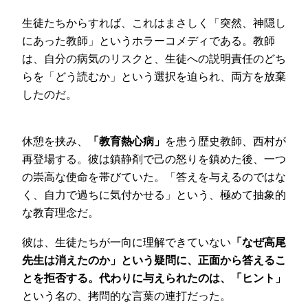
生徒たちからすれば、これはまさしく「突然、神隠し
にあった教師」というホラーコメディである。教師
は、自分の病気のリスクと、生徒への説明責任のどち
らを「どう読むか」という選択を迫られ、両方を放棄
したのだ。
休憩を挟み、
「教育熱心病」
を患う歴史教師、西村が
再登場する。彼は鎮静剤で己の怒りを鎮めた後、一つ
の崇高な使命を帯びていた。「答えを与えるのではな
く、自力で過ちに気付かせる」という、極めて抽象的
な教育理念だ。
彼は、生徒たちが一向に理解できていない
「なぜ高尾
先生は消えたのか」という疑問に、正面から答えるこ
とを拒否する。代わりに与えられたのは、「ヒント」
という名の、拷問的な言葉の連打だった。