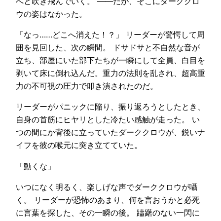
へと吹き飛んでいく。 ——だが、そこにダーククロ
ウの姿はなかった。
「なっ……どこへ消えた！？」 リーダーが驚愕して周
囲を見回した、次の瞬間。 ドサドサと不自然な音が
立ち、部屋にいた部下たちが一瞬にして全員、白目を
剥いて床に倒れ込んだ。重力の法則を乱され、超高重
力の不可視の圧力で叩き潰されたのだ。
リーダーがパニックに陥り、振り返ろうとしたとき、
自身の首筋にヒヤリとした冷たい感触が走った。 い
つの間にか背後に立っていたダーククロウが、鋭いナ
イフを彼の喉元に突き立てていた。
「動くな」
いつになく明るく、楽しげな声でダーククロウが囁
く。 リーダーが恐怖のあまり、何を言おうかと必死
に言葉を探した、その一瞬の後。 躊躇のない一閃に