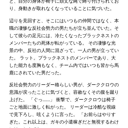
と、自分の身体が椅子に頑丈な縄で縛り付けられてお
り、身動きが取れなくなっていることに気づいた。
辺りを見回すと、そこにはいつもの仲間ではなく、本
職の凄惨な反社会勢力の男たちが立ち並んでいた。そ
して彼らの足元には、冷たくなったブラックネストの
メンバーたちの死体が転がっている。 その凄惨な光
景の中、反社の人間に混ざって、一人の男が立ってい
た。 ラット。ブラックネストのメンバーであり、大
した能力も度胸もなく、チーム内ではいつも皆から馬
鹿にされていた男だった。
反社会勢力のリーダー格らしい男が、ダーククロウの
意識が戻ったことに気づくと、容赦なくその腹を蹴り
上げた。 「ぐっ……」 衝撃で、ダーククロウは椅子
ごと地面に激しく転がった。 リーダーは冷酷な視線
で見下ろし、呟くように言った。 「お前らはやりす
ぎた。これ以上は、ガキの小遣稼ぎだと無視するわけ