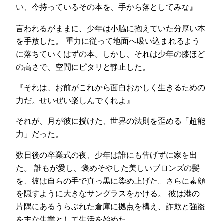
い、今持っているその本を、手から落としてみな』
言われるがままに、少年は小脇に抱えていた分厚い本
を手放した。 重力に従って地面へ吸い込まれるよう
に落ちていくはずの本。しかし、それは少年の膝ほど
の高さで、空間にピタリと静止した。
『それは、お前がこれから面白おかしく生きるための
力だ。せいぜい楽しんでくれよ』
それが、月が彼に授けた、世界の法則を歪める「超能
力」だった。
数日後の卒業式の夜、少年は誰にも告げずに家を出
た。 誰もが愛し、褒めそやした美しいブロンズの髪
を、彼は自らの手で真っ黒に染め上げた。さらに素顔
を隠すように大きなサングラスをかける。 彼は港の
片隅にあるうらぶれた倉庫に拠点を構え、詐欺と強盗
を主な生業として生活を始めた。