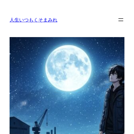
内
容
人生いつもくそまみれ
を
ス
キ
ッ
プ