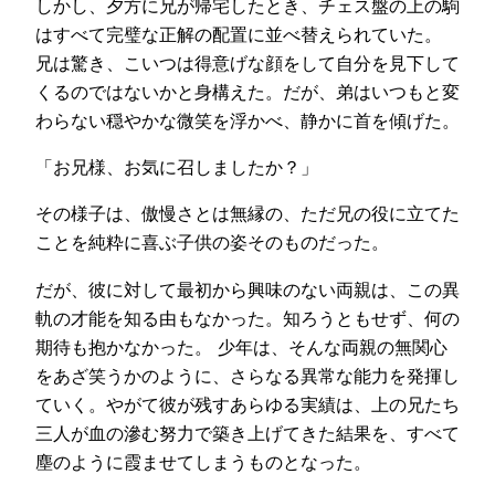
しかし、夕方に兄が帰宅したとき、チェス盤の上の駒
はすべて完璧な正解の配置に並べ替えられていた。
兄は驚き、こいつは得意げな顔をして自分を見下して
くるのではないかと身構えた。だが、弟はいつもと変
わらない穏やかな微笑を浮かべ、静かに首を傾げた。
「お兄様、お気に召しましたか？」
その様子は、傲慢さとは無縁の、ただ兄の役に立てた
ことを純粋に喜ぶ子供の姿そのものだった。
だが、彼に対して最初から興味のない両親は、この異
軌の才能を知る由もなかった。知ろうともせず、何の
期待も抱かなかった。 少年は、そんな両親の無関心
をあざ笑うかのように、さらなる異常な能力を発揮し
ていく。やがて彼が残すあらゆる実績は、上の兄たち
三人が血の滲む努力で築き上げてきた結果を、すべて
塵のように霞ませてしまうものとなった。