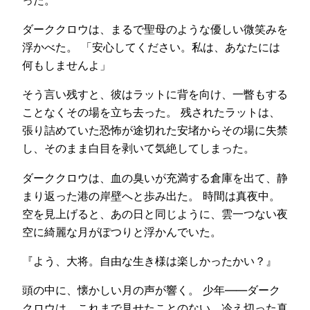
ダーククロウは、まるで聖母のような優しい微笑みを
浮かべた。 「安心してください。私は、あなたには
何もしませんよ」
そう言い残すと、彼はラットに背を向け、一瞥もする
ことなくその場を立ち去った。 残されたラットは、
張り詰めていた恐怖が途切れた安堵からその場に失禁
し、そのまま白目を剥いて気絶してしまった。
ダーククロウは、血の臭いが充満する倉庫を出て、静
まり返った港の岸壁へと歩み出た。 時間は真夜中。
空を見上げると、あの日と同じように、雲一つない夜
空に綺麗な月がぽつりと浮かんでいた。
『よう、大将。自由な生き様は楽しかったかい？』
頭の中に、懐かしい月の声が響く。 少年——ダーク
クロウは、これまで見せたことのない、冷え切った真