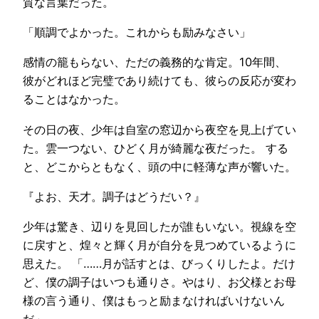
質な言葉だった。
「順調でよかった。これからも励みなさい」
感情の籠もらない、ただの義務的な肯定。10年間、
彼がどれほど完璧であり続けても、彼らの反応が変わ
ることはなかった。
その日の夜、少年は自室の窓辺から夜空を見上げてい
た。雲一つない、ひどく月が綺麗な夜だった。 する
と、どこからともなく、頭の中に軽薄な声が響いた。
『よお、天才。調子はどうだい？』
少年は驚き、辺りを見回したが誰もいない。視線を空
に戻すと、煌々と輝く月が自分を見つめているように
思えた。 「……月が話すとは、びっくりしたよ。だけ
ど、僕の調子はいつも通りさ。やはり、お父様とお母
様の言う通り、僕はもっと励まなければいけないん