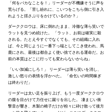
「何をバカなことを！」リーダーが不機嫌そうに声を
荒らげる。「苦し紛れに、こいつをこちら側に引き入
れようと揺さぶりをかけているのか？」
ダーククロウは、床に倒れたまま、冷徹な薄ら笑いで
ラットを見つめ続けた。 「ラット、お前は確実に殺
される。たとえ今すぐでなくても、その組織に入れ
ば、今と同じように一番下っ端としてこき使われ、馬
鹿にされ、最後は都合よく使い捨てされる運命だ。お
前の本質はどこに行っても変わらないからね」
「いい加減にしろ！」 リーダーは薄ら笑いを消し、
激しい怒りの表情を浮かべた。 「命乞いの時間稼ぎ
は終わりだ」
リーダーは太い足を振り上げ、もう一度ダーククロウ
の腹を目がけて力任せに蹴りを出した。 凄まじい衝
撃音が響き、木製の椅子だけが粉々に砕け散って後方