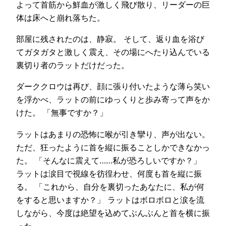
よって首筋から鮮血が激しく飛び散り、リーダーの巨
体は床へと崩れ落ちた。
部屋に残されたのは、静寂。 そして、返り血を浴び
てガタガタと激しく震え、その場にへたり込んでいる
裏切り者のラットだけだった。
ダーククロウは再び、顔に張り付いたような薄ら笑い
を浮かべ、ラットの前にゆっくりと歩み寄って声をか
けた。 「無事ですか？」
ラットはあまりの恐怖に喉が引き攣り、声が出ない。
ただ、狂ったように首を縦に振ることしかできなかっ
た。 「そんなに震えて……私が恐ろしいですか？」
ラットは涙目で視線を彷徨わせ、何度も首を縦に振
る。 「これから、自分を裏切ったあなたに、私が何
をすると思いますか？」 ラットはボロボロと涙を流
しながら、今度は絶望を込めてぶんぶんと首を横に振
った。