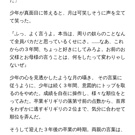
だ」
少年が真面目に答えると、月は可笑しそうに声を立て
て笑った。
『ふっ、よく言うよ。本当は、周りの奴らのことなん
て全員バカだと思っているくせにさ。……なあ、これ
からの３年間、ちょっと好きにしてみろよ。お前のお
父様とお母様の言うことは、何をしたって変わりゃし
ないぜ』
少年の心を見透かしたような月の囁き。 その言葉に
従うように、少年は続く３年間、意図的にトップを取
るのをやめた。成績を自在に操作し、様々な順位をと
ってみた。卒業ギリギリの落第寸前の点数から、首席
をわずかに逃すギリギリの２位まで、気分に合わせて
順位を弄んだ。
そうして迎えた３年後の卒業の時期。両親の言葉は、