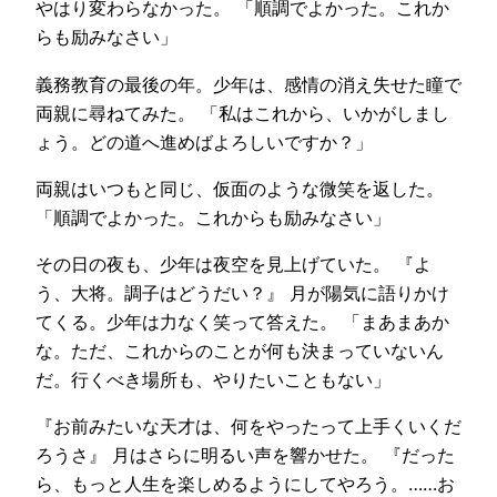
やはり変わらなかった。 「順調でよかった。これか
らも励みなさい」
義務教育の最後の年。少年は、感情の消え失せた瞳で
両親に尋ねてみた。 「私はこれから、いかがしまし
ょう。どの道へ進めばよろしいですか？」
両親はいつもと同じ、仮面のような微笑を返した。
「順調でよかった。これからも励みなさい」
その日の夜も、少年は夜空を見上げていた。 『よ
う、大将。調子はどうだい？』 月が陽気に語りかけ
てくる。少年は力なく笑って答えた。 「まあまあか
な。ただ、これからのことが何も決まっていないん
だ。行くべき場所も、やりたいこともない」
『お前みたいな天才は、何をやったって上手くいくだ
ろうさ』 月はさらに明るい声を響かせた。 『だった
ら、もっと人生を楽しめるようにしてやろう。……お