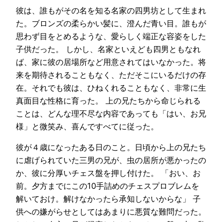
彼は、誰もがその名を知る名家の四男坊として生まれ
た。ブロンズの柔らかい髪に、澄んだ青い目。誰もが
思わず目をとめるような、愛らしく端正な容姿をした
子供だった。 しかし、名家といえども四男ともなれ
ば、家に彼の居場所など用意されてはいなかった。将
来を期待されることもなく、ただそこにいるだけの存
在。それでも彼は、ひねくれることもなく、非常に生
真面目な性格に育った。 上の兄たちから命じられる
ことは、どんな理不尽な内容であっても「はい、お兄
様」と微笑み、喜んですべてに従った。
彼が４歳になったある日のこと。日頃から上の兄たち
に虐げられていた三男の兄が、虫の居所が悪かったの
か、彼に分厚いチェス盤を押し付けた。 「おい、お
前。夕方までにこの10手詰めのチェスプロブレムを
解いておけ。解けなかったら承知しないからな」 子
供への嫌がらせとしてはあまりに悪質な難問だった。