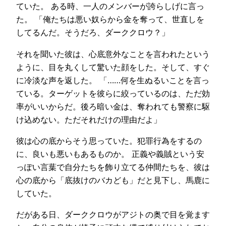
ていた。 ある時、一人のメンバーが誇らしげに言っ
た。 「俺たちは悪い奴らから金を奪って、世直しを
してるんだ。そうだろ、ダーククロウ？」
それを聞いた彼は、心底意外なことを言われたという
ように、目を丸くして驚いた顔をした。そして、すぐ
に冷淡な声を返した。 「……何を生ぬるいことを言っ
ている。ターゲットを彼らに絞っているのは、ただ効
率がいいからだ。後ろ暗い金は、奪われても警察に駆
け込めない。ただそれだけの理由だよ」
彼は心の底からそう思っていた。犯罪行為をするの
に、良いも悪いもあるものか。 正義や義賊という安
っぽい言葉で自分たちを飾り立てる仲間たちを、彼は
心の底から「底抜けのバカども」だと見下し、馬鹿に
していた。
だがある日、ダーククロウがアジトの奥で目を覚ます