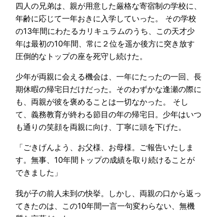
四人の兄弟は、親が用意した厳格な寄宿制の学校に、
年齢に応じて一年おきに入学していった。 その学校
の13年間にわたるカリキュラムのうち、この天才少
年は最初の10年間、常に２位を遥か後方に突き放す
圧倒的なトップの座を死守し続けた。
少年が両親に会える機会は、一年にたったの一回、長
期休暇の帰宅日だけだった。そのわずかな逢瀬の際に
も、両親が彼を褒めることは一切なかった。 そし
て、義務教育が終わる節目の年の帰宅日。少年はいつ
も通りの笑顔を両親に向け、丁寧に頭を下げた。
「ごきげんよう、お父様、お母様。ご報告いたしま
す。無事、10年間トップの成績を取り続けることが
できました」
我が子の前人未到の快挙。しかし、両親の口から返っ
てきたのは、この10年間一言一句変わらない、無機