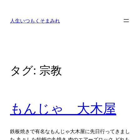
内
容
人生いつもくそまみれ
を
ス
キ
ッ
プ
タグ:
宗教
もんじゃ 大木屋
鉄板焼きで有名なもんじゃ大木屋に先日行ってきまし
た 丸々した牡蛎の丸焼き 肉のエアーズロック どれも