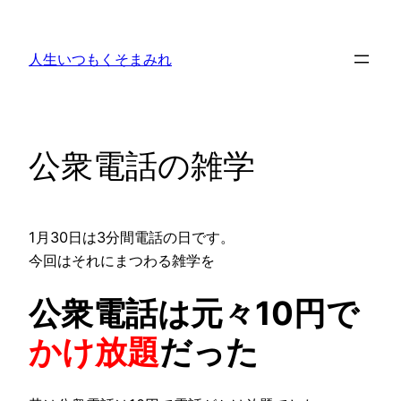
内
容
人生いつもくそまみれ
を
ス
キ
ッ
公衆電話の雑学
プ
1月30日は3分間電話の日です。
今回はそれにまつわる雑学を
公衆電話は元々10円で
かけ放題
だった