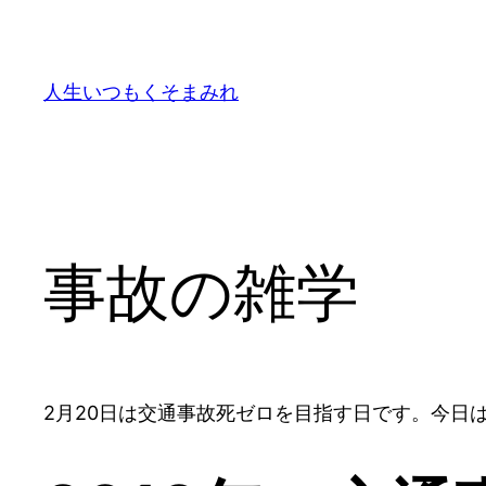
内
容
を
人生いつもくそまみれ
ス
キ
ッ
プ
事故の雑学
2月20日は交通事故死ゼロを目指す日です。今日