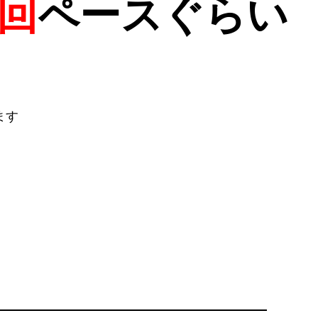
1回
ペースぐらい
。
ます