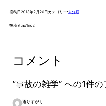
投稿日
2013年2月20日
カテゴリー:
未分類
投稿者:
no1no2
コメント
“事故の雑学” への1件
通りすがり