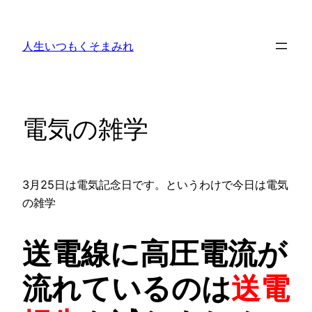
内
容
人生いつもくそまみれ
を
ス
キ
ッ
電気の雑学
プ
3月25日は電気記念日です。というわけで今日は電気
の雑学
送電線に高圧電流が
流れているのは
送電