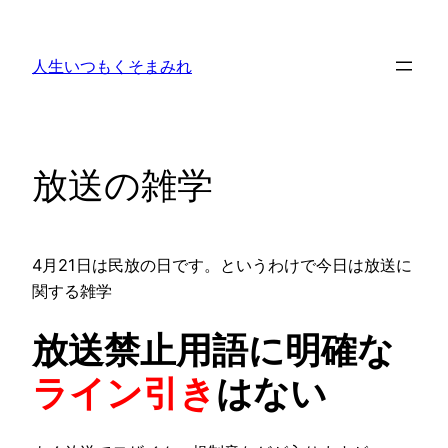
内
容
人生いつもくそまみれ
を
ス
キ
ッ
放送の雑学
プ
4月21日は民放の日です。というわけで今日は放送に
関する雑学
放送禁止用語に明確な
ライン引き
はない