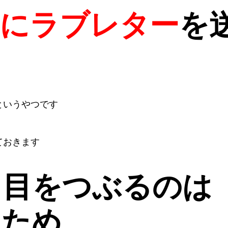
性にラブレター
を
というやつです
ておきます
き目をつぶるのは
るため