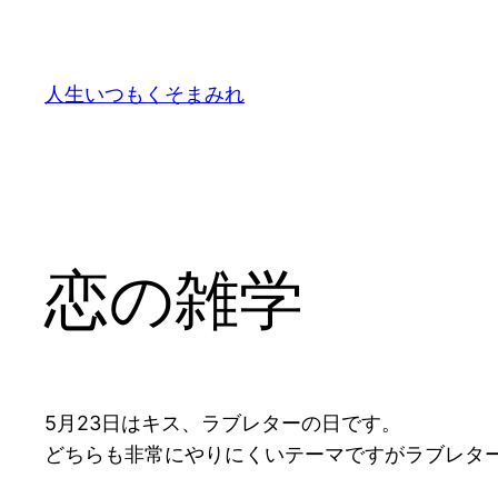
内
容
を
人生いつもくそまみれ
ス
キ
ッ
プ
恋の雑学
5月23日はキス、ラブレターの日です。
どちらも非常にやりにくいテーマですがラブレタ