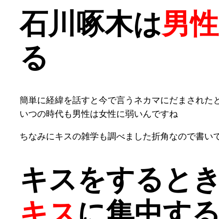
石川啄木は
男
る
簡単に経緯を話すと今で言うネカマにだまされた
いつの時代も男性は女性に弱いんですね
ちなみにキスの雑学も調べました折角なので書い
キスをすると
キス
に集中す