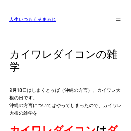
内
容
人生いつもくそまみれ
を
ス
キ
ッ
カイワレダイコンの雑
プ
学
9月18日はしまくとぅば（沖縄の方言）、カイワレ大
根の日です。
沖縄の方言についてはやってしまったので、カイワレ
大根の雑学を
カイワレダイコン
は
ダ