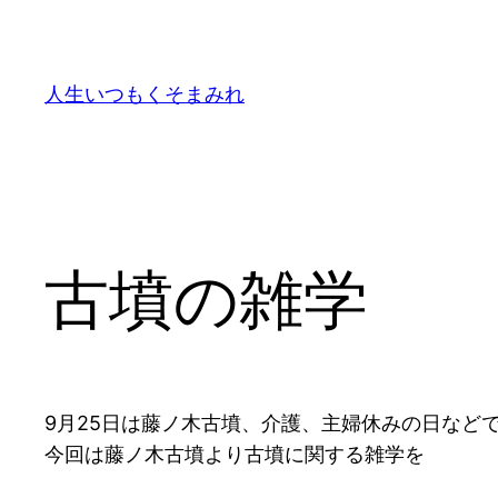
内
容
を
人生いつもくそまみれ
ス
キ
ッ
プ
古墳の雑学
9月25日は藤ノ木古墳、介護、主婦休みの日など
今回は藤ノ木古墳より古墳に関する雑学を