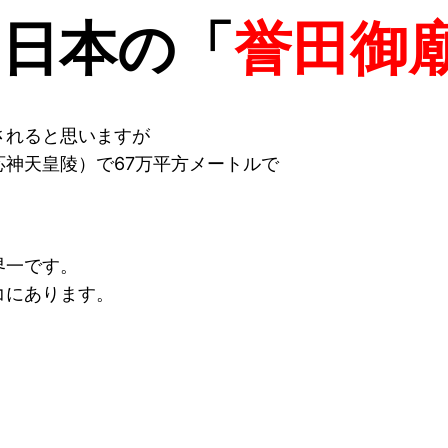
は日本の「
誉田御
されると思いますが
神天皇陵）で67万平方メートルで
界一です。
コにあります。