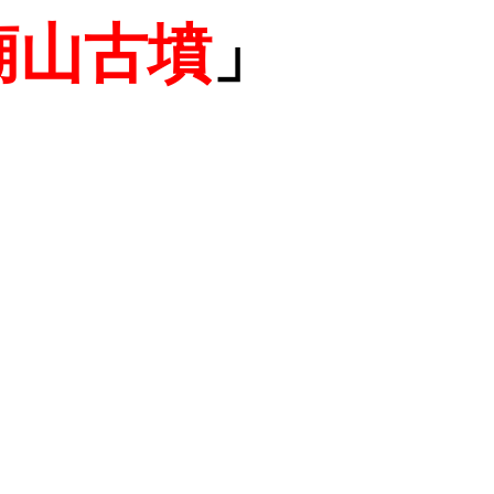
廟山古墳
」