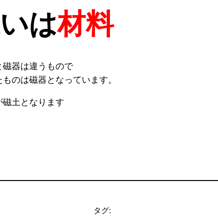
違いは
材料
と磁器は違うもので
たものは磁器となっています。
が磁土となります
タグ: