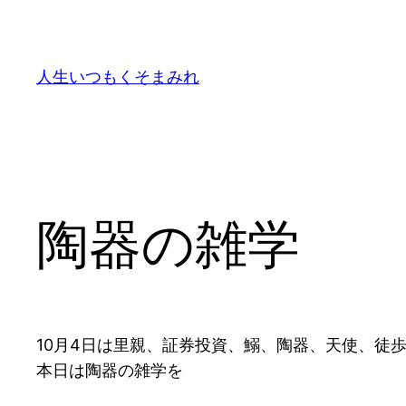
内
容
を
人生いつもくそまみれ
ス
キ
ッ
プ
陶器の雑学
10月4日は里親、証券投資、鰯、陶器、天使、徒
本日は陶器の雑学を