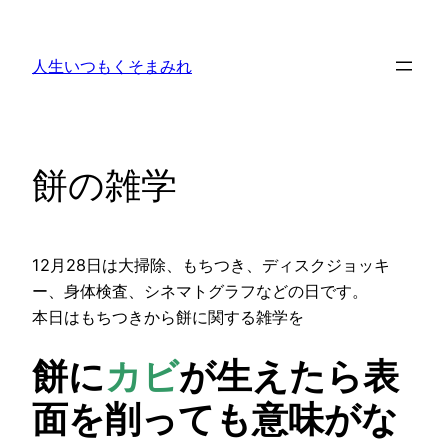
内
容
人生いつもくそまみれ
を
ス
キ
ッ
餅の雑学
プ
12月28日は大掃除、もちつき、ディスクジョッキ
ー、身体検査、シネマトグラフなどの日です。
本日はもちつきから餅に関する雑学を
餅に
カビ
が生えたら表
面を削っても意味がな