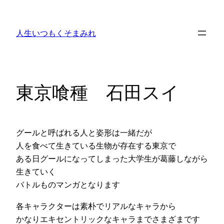
内
容
人生いつもくそまみれ
を
ス
キ
ッ
東京喰種 石田スイ
プ
グールと呼ばれる人と姿形は一緒だが
人を食べて生きている生物が存在する東京で
ある日グールになってしまった大学生が葛藤しながら
生きていく
バトルものマンガとなります
各キャラクターは素朴でリアルなキャラから
かなりエキセントリックなキャラまでさまざまです