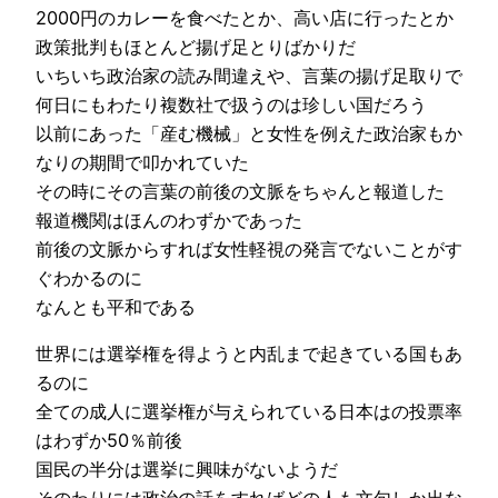
2000円のカレーを食べたとか、高い店に行ったとか
政策批判もほとんど揚げ足とりばかりだ
いちいち政治家の読み間違えや、言葉の揚げ足取りで
何日にもわたり複数社で扱うのは珍しい国だろう
以前にあった「産む機械」と女性を例えた政治家もか
なりの期間で叩かれていた
その時にその言葉の前後の文脈をちゃんと報道した
報道機関はほんのわずかであった
前後の文脈からすれば女性軽視の発言でないことがす
ぐわかるのに
なんとも平和である
世界には選挙権を得ようと内乱まで起きている国もあ
るのに
全ての成人に選挙権が与えられている日本はの投票率
はわずか50％前後
国民の半分は選挙に興味がないようだ
そのわりには政治の話をすればどの人も文句しか出な