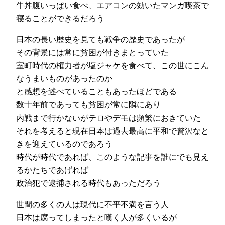
牛丼腹いっぱい食べ、エアコンの効いたマンガ喫茶で
寝ることができるだろう
日本の長い歴史を見ても戦争の歴史であったが
その背景には常に貧困が付きまとっていた
室町時代の権力者が塩ジャケを食べて、この世にこん
なうまいものがあったのか
と感想を述べていることもあったほどである
数十年前であっても貧困が常に隣にあり
内戦まで行かないがテロやデモは頻繁におきていた
それを考えると現在日本は過去最高に平和で贅沢なと
きを迎えているのであろう
時代が時代であれば、このような記事を誰にでも見え
るかたちであげれば
政治犯で逮捕される時代もあっただろう
世間の多くの人は現代に不平不満を言う人
日本は腐ってしまったと嘆く人が多くいるが