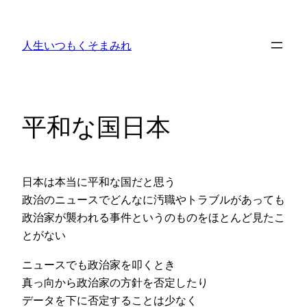
内
容
人生いつもくそまみれ
を
ス
キ
ッ
平和な国日本
プ
日本は本当に平和な国だと思う
政治のニュースでどんなに汚職やトラブルがあっても
政治家が襲われる事件というのものをほとんど見たこ
とがない
ニュースでも政治家を叩くとき
真っ向から政治家の方針を否定したり
データを下に否定することは少なく