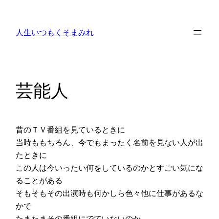
内
容
人生いつもくそまみれ
を
ス
キ
ッ
芸能人
プ
昔のＴＶ番組を見ているときに
当時ももちろん、今でもまったく名前を見ない人が出
たときに
この人は今いったい何をしているのかとすごい気にな
ることがある
そもそもその出演時も何かしら色々他に仕事があるな
かで
たまたまその番組にでていないのか