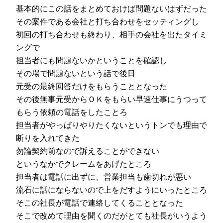
基本的にこの話をまとめておけば問題ないはずだった
その案件である会社と打ち合わせをセッティングし
初回の打ち合わせも終わり、相手の会社を出たタイミ
ングで
担当者にも問題ないかということを確認し
その場で問題ないという話で後日
元受の最終回答だけをもらうこととなった
その後無事元受からＯＫをもらい早速仕事にうつって
もらう依頼の電話をしたことろ
担当者がやっぱりやりたくないというトンでも理由で
断りを入れてきた
勿論契約前なので訴えることができない
というなかでクレームをあげたところ
担当者は電話に出ずに、営業担当も歯切れが悪い
流石に話にならないので上をだすようにいったところ
そこの社長が電話で連絡してくることとなった
そこで改めて理由を聞くのだがとても社長がいうよう