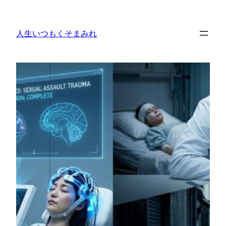
内
容
人生いつもくそまみれ
を
ス
キ
ッ
プ