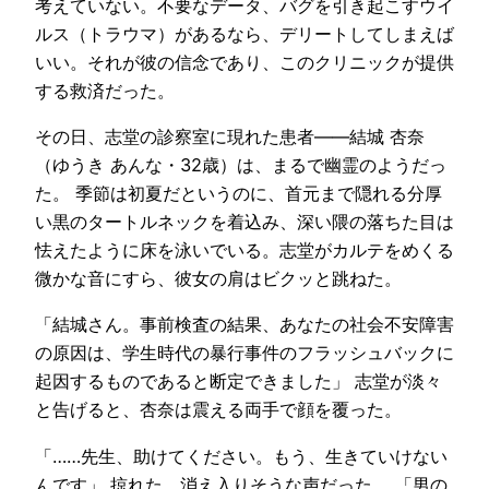
考えていない。不要なデータ、バグを引き起こすウイ
ルス（トラウマ）があるなら、デリートしてしまえば
いい。それが彼の信念であり、このクリニックが提供
する救済だった。
その日、志堂の診察室に現れた患者――結城 杏奈
（ゆうき あんな・32歳）は、まるで幽霊のようだっ
た。 季節は初夏だというのに、首元まで隠れる分厚
い黒のタートルネックを着込み、深い隈の落ちた目は
怯えたように床を泳いでいる。志堂がカルテをめくる
微かな音にすら、彼女の肩はビクッと跳ねた。
「結城さん。事前検査の結果、あなたの社会不安障害
の原因は、学生時代の暴行事件のフラッシュバックに
起因するものであると断定できました」 志堂が淡々
と告げると、杏奈は震える両手で顔を覆った。
「……先生、助けてください。もう、生きていけない
んです」 掠れた、消え入りそうな声だった。 「男の