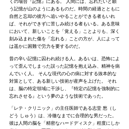
くの場合『記憶』にある。 人間には、忘れたいと願
う記憶が山のようにあるものだ。時間の経過とともに
自然と忘却の彼方へ追いやることができる者もいれ
ば、それができずに苦しみ続ける者もいる。ある意味
において、新しいことを「覚える」ことよりも、深く
刻み込まれた傷を「忘れる」ことの方が、人によって
は遥かに困難で労力を要するのだ。
昔の辛い記憶に囚われ続ける人。あるいは、恐怖によ
って歪んでしまった誤った記憶を抱え込み、精神を病
んでいく人。 そんな現代の心の病に対する抜本的な
対策として、ある新しい技術が産声を上げた。 それ
は、脳の特定領域に干渉し、『特定の記憶を強制的に
忘れさせる』という夢のような技術であった。
「レテ・クリニック」の主任医師である志堂 愁（し
どう しゅう）は、冷徹なまでに合理的な男だった。
彼は人間の脳を「精密なハードディスク」程度にしか