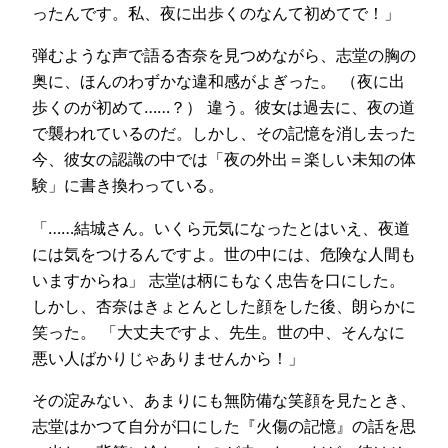
ったんです。私、夜に出歩くのなんて初めてで！」
弾むような声で語る杏奈を見つめながら、志堂の胸の
奥に、ほんのわずかな違和感がよぎった。 （夜に出
歩くのが初めて……？） 違う。彼女は過去に、夜の道
で襲われているのだ。しかし、その記憶を消し去った
今、彼女の認識の中では「夜の外出＝楽しい未知の体
験」に書き換わっている。
「……結城さん。いくら元気になったとはいえ、夜道
には気をつけるんですよ。世の中には、危険な人間も
いますからね」 志堂は柄にもなく忠告を口にした。
しかし、杏奈はきょとんとした顔をした後、朗らかに
笑った。 「大丈夫ですよ、先生。世の中、そんなに
悪い人ばかりじゃありませんから！」
その淀みない、あまりにも無防備な笑顔を見たとき、
志堂はかつて自分が口にした『火傷の記憶』の話を思