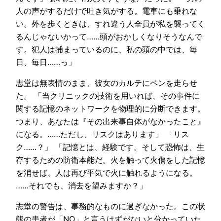
人の声がするだけで吐き気がする。電車にも乗れな
い。外を歩くときは、すれ違う人全員が私を襲ってく
るんじゃないかって……頭がおかしくなりそうなんで
す。犯人は捕まっているのに、私の頭の中では、毎
日、毎日……っ」
志堂は無表情のまま、彼女のカルテにペンを走らせ
た。 「当クリニックの技術を用いれば、その事件に
関する記憶のネットワークを物理的に分断できます。
つまり、あなたは『その出来事自体がなかったこと』
になる。……ただし、リスクはあります」 「リス
ク……？」 「記憶とは、経験です。そして恐怖は、生
存するための防衛本能だ。火を触って火傷をした記憶
を消せば、人は再び平気で火に触れるようになる。
……それでも、消去を望みますか？」
志堂の警告は、事務的なものに過ぎなかった。この状
態の患者が「NO」と言うはずがないと分かっていた