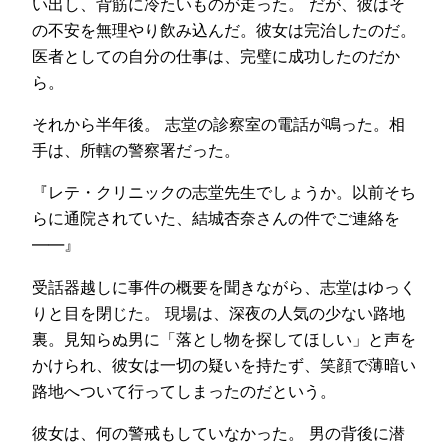
い出し、背筋に冷たいものが走った。 だが、彼はそ
の不安を無理やり飲み込んだ。彼女は完治したのだ。
医者としての自分の仕事は、完璧に成功したのだか
ら。
それから半年後。 志堂の診察室の電話が鳴った。相
手は、所轄の警察署だった。
『レテ・クリニックの志堂先生でしょうか。以前そち
らに通院されていた、結城杏奈さんの件でご連絡を
——』
受話器越しに事件の概要を聞きながら、志堂はゆっく
りと目を閉じた。 現場は、深夜の人気の少ない路地
裏。見知らぬ男に「落とし物を探してほしい」と声を
かけられ、彼女は一切の疑いを持たず、笑顔で薄暗い
路地へついて行ってしまったのだという。
彼女は、何の警戒もしていなかった。 男の背後に潜