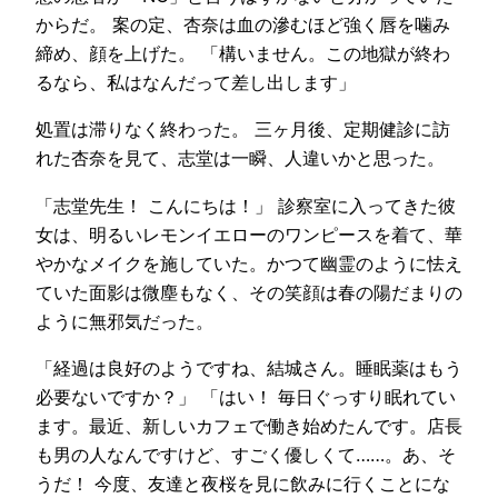
からだ。 案の定、杏奈は血の滲むほど強く唇を噛み
締め、顔を上げた。 「構いません。この地獄が終わ
るなら、私はなんだって差し出します」
処置は滞りなく終わった。 三ヶ月後、定期健診に訪
れた杏奈を見て、志堂は一瞬、人違いかと思った。
「志堂先生！ こんにちは！」 診察室に入ってきた彼
女は、明るいレモンイエローのワンピースを着て、華
やかなメイクを施していた。かつて幽霊のように怯え
ていた面影は微塵もなく、その笑顔は春の陽だまりの
ように無邪気だった。
「経過は良好のようですね、結城さん。睡眠薬はもう
必要ないですか？」 「はい！ 毎日ぐっすり眠れてい
ます。最近、新しいカフェで働き始めたんです。店長
も男の人なんですけど、すごく優しくて……。あ、そ
うだ！ 今度、友達と夜桜を見に飲みに行くことにな