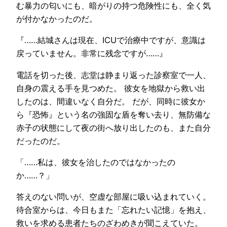
む暴力の匂いにも、暗がりの持つ危険性にも、全く気
が付かなかったのだ。
『……結城さんは現在、ICUで治療中ですが、意識は
戻っていません。非常に残念ですが……』
電話を切った後、志堂は静まり返った診察室で一人、
自身の震える手を見つめた。 彼女を地獄から救い出
したのは、間違いなく自分だ。 だが、同時に彼女か
ら『恐怖』という名の強固な盾を奪い去り、無防備な
赤子の状態にして夜の街へ放り出したのも、また自分
だったのだ。
「……私は、彼女を治したのではなかったの
か……？」
答えのない問いが、空虚な部屋に吸い込まれていく。
待合室からは、今日もまた「忘れたい記憶」を抱え、
救いを求める患者たちのざわめきが聞こえていた。