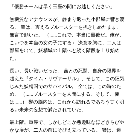
「優勝チームは早く玉座の間にお越しください」
無機質なアナウンスが、静まり返った小部屋に響き渡
る。 響は、震えるブルースターを抱きしめたまま、
無言で頷いた。 （……これで、本当に最後だ。俺が、
こいつを本当の女の子にする） 決意を胸に、二人は
部屋を出て、妖精城の上階へと続く階段を上り始め
た。
長い、長い戦いだった。 茜との死闘、自身の限界を
超えた『タイム・リヴァーサル』、そして、この狂気
じみた妖精国でのサバイバル。 全ては、この時のた
め。 （……ブルースターを人間にする。そして、俺
は……） 響の脳内は、これから訪れるであろう甘く明
るい未来の妄想で満たされていた。
最上階。重厚で、しかしどこか悪趣味なほどきらびや
かな扉が、二人の前にそびえ立っている。 響は、迷