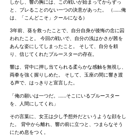
しかし、響の胸には、この戦いが始まってからずっ
と、ブレることのない一つの決意があった。 （……俺
は、「こんどこそ」クールになる）
3年前、葵を救ったことで、自分自身が後悔の念に囚
われたこと。 今回の戦いで、自分の浅はかさが茜を
あんな姿にしてしまったこと。 そして、自分を頼
り、信じてくれたブルースターの存在。
響は、背中に押し当てられる柔らかな感触を無視し、
両拳を強く握りしめた。 そして、玉座の間に響き渡
る声で、はっきりと宣言した。
「俺の願いは一つだ。……そこにいるブルースター
を、人間にしてくれ」
その言葉に、女王は少し予想外だというような顔をし
た。 背中から離れ、響の前に立つと、つまらなそう
にため息をつく。