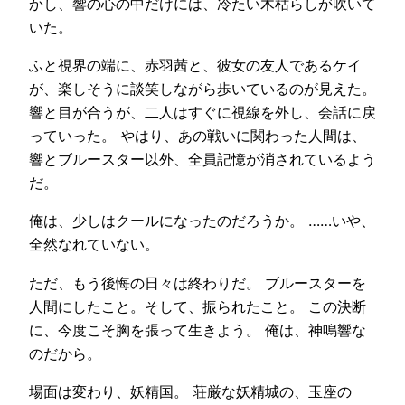
かし、響の心の中だけには、冷たい木枯らしが吹いて
いた。
ふと視界の端に、赤羽茜と、彼女の友人であるケイ
が、楽しそうに談笑しながら歩いているのが見えた。
響と目が合うが、二人はすぐに視線を外し、会話に戻
っていった。 やはり、あの戦いに関わった人間は、
響とブルースター以外、全員記憶が消されているよう
だ。
俺は、少しはクールになったのだろうか。 ……いや、
全然なれていない。
ただ、もう後悔の日々は終わりだ。 ブルースターを
人間にしたこと。そして、振られたこと。 この決断
に、今度こそ胸を張って生きよう。 俺は、神鳴響な
のだから。
場面は変わり、妖精国。 荘厳な妖精城の、玉座の