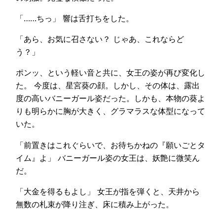
「……ちっ」 響は舌打ちをした。
「あら、お気に召さない？ じゃあ、これならど
う？」
ポンッ、という軽い音と共に、女王の姿が再び変化し
た。 今度は、星宮葵の顔。しかし、その体は、露出
度の高いバニーガール姿だった。しかも、本物の葵よ
りも明らかに胸が大きく、グラマラスな体型になって
いた。
「前置きはこれぐらいで、お待ちかねの『願いごとタ
イム』よ」 バニーガール姿の女王は、妖艶に微笑ん
だ。
「大金を得るもよし」 女王が指を弾くと、天井から
無数の札束が降り注ぎ、床に積み上がった。