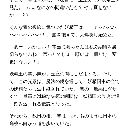
見た。 （……なにかの間違いだろ？ やり直せない
か……？）
そんな響の視線に気づいた妖精王は、 「アッハハハ
ハハハハハハハ！」 腹を抱えて、大爆笑し始めた。
「あー、おかしい！ 本当に響ちゃんは私の期待を裏
切らないわね！ 言ったでしょ、願いは一個だけ、変
更はなしよ！」
妖精王の笑い声が、玉座の間にこだまする。 そし
て、この光景は、魔法の鏡を通して、妖精国中の全て
の妖精たちに生中継されていた。 響の、最高にダサ
くて、最高に滑稽な失恋の瞬間は、妖精国の歴史に深
く刻み込まれる伝説となった。
それから、数日の後。 響は、いつものように日本の
高校へ向かう道を歩いていた。