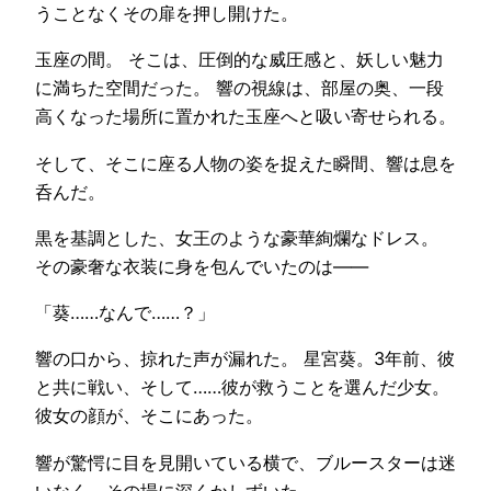
うことなくその扉を押し開けた。
玉座の間。 そこは、圧倒的な威圧感と、妖しい魅力
に満ちた空間だった。 響の視線は、部屋の奥、一段
高くなった場所に置かれた玉座へと吸い寄せられる。
そして、そこに座る人物の姿を捉えた瞬間、響は息を
呑んだ。
黒を基調とした、女王のような豪華絢爛なドレス。
その豪奢な衣装に身を包んでいたのは——
「葵……なんで……？」
響の口から、掠れた声が漏れた。 星宮葵。3年前、彼
と共に戦い、そして……彼が救うことを選んだ少女。
彼女の顔が、そこにあった。
響が驚愕に目を見開いている横で、ブルースターは迷
いなく、その場に深くかしずいた。