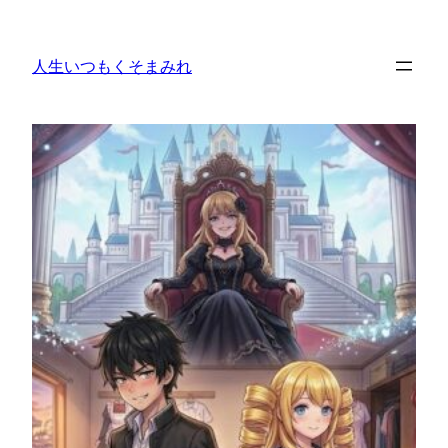
内
容
人生いつもくそまみれ
を
ス
キ
ッ
プ