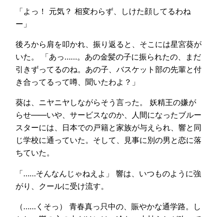
「よっ！ 元気？ 相変わらず、しけた顔してるわね
ー」
後ろから肩を叩かれ、振り返ると、そこには星宮葵が
いた。 「あっ……。あの金髪の子に振られたの、まだ
引きずってるのね。あの子、バスケット部の先輩と付
き合ってるって噂、聞いたわよ？」
葵は、ニヤニヤしながらそう言った。 妖精王の嫌が
らせ――いや、サービスなのか、人間になったブルー
スターには、日本での戸籍と家族が与えられ、響と同
じ学校に通っていた。そして、見事に別の男と恋に落
ちていた。
「……そんなんじゃねえよ」 響は、いつものように強
がり、クールに受け流す。
（……くそっ） 青春真っ只中の、賑やかな通学路。し