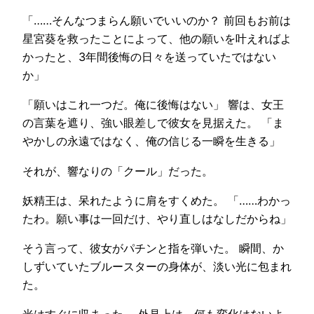
「……そんなつまらん願いでいいのか？ 前回もお前は
星宮葵を救ったことによって、他の願いを叶えればよ
かったと、3年間後悔の日々を送っていたではない
か」
「願いはこれ一つだ。俺に後悔はない」 響は、女王
の言葉を遮り、強い眼差しで彼女を見据えた。 「ま
やかしの永遠ではなく、俺の信じる一瞬を生きる」
それが、響なりの「クール」だった。
妖精王は、呆れたように肩をすくめた。 「……わかっ
たわ。願い事は一回だけ、やり直しはなしだからね」
そう言って、彼女がパチンと指を弾いた。 瞬間、か
しずいていたブルースターの身体が、淡い光に包まれ
た。