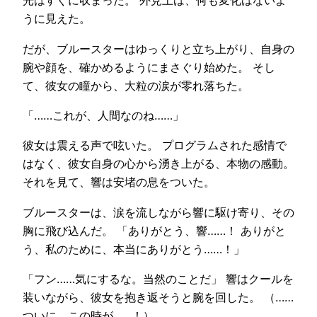
光はすぐに収まった。 外見上は、何も変化はないよ
うに見えた。
だが、ブルースターはゆっくりと立ち上がり、自身の
腕や顔を、確かめるようにまさぐり始めた。 そし
て、彼女の瞳から、大粒の涙が零れ落ちた。
「……これが、人間なのね……」
彼女は震える声で呟いた。 プログラムされた感情で
はなく、彼女自身の心から湧き上がる、本物の感動。
それを見て、響は安堵の息をついた。
ブルースターは、涙を流しながら響に駆け寄り、その
胸に飛び込んだ。 「ありがとう、響……！ ありがと
う、私のために、本当にありがとう……！」
「フン……気にするな。当然のことだ」 響はクールを
装いながら、彼女を抱き返そうと腕を回した。 （……
ついに、この時が……！）