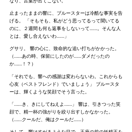
なり、言葉が出てこない。
止まったままの響に、ブルースターは冷酷な事実を告
げる。 「そもそも、私がどう思ってるって聞いてる
のに、２週間も何も返事をしないって……。そんな人
とは、愛し合えないわ……」
グサリ。 響の心に、致命的な追い打ちがかかった。
（……あの時、保留にしたのが……ダメだったの
か……！？）
「それでも、響への感謝は変わらないわ。これからも
心友（ベストフレンド）でいましょう」 ブルースタ
ーは、輝くような笑顔でそう言った。
「……き、きにしてねえよ……」 響は、引きつった笑
顔で、精一杯の強がりを絞り出すしかなかった。
（……クールだ、俺はクールだ……）
そして、響はすがるような目で、玉座の前の妖精王を