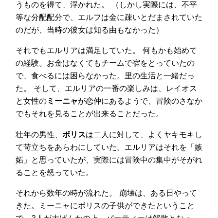
うものを得て、浮かれた。 （しかし実際には、不平
等な分配配分で、エルフは金に疎いとだまされていた
のだが、当時の彼女は知る由もなかった）
それでもエルリアは満足していた。 何もかも始めて
の経験。お金はなくてもチームで宿をとっていたの
で、食べるには困らなかった。里の生活と一緒だっ
た。 そして、エルリアの一番の楽しみは、レイオス
と女性の
ミーニャ
が恋仲にあるようで、冒険のさなか
でもそれを見ることが出来ることだった。
壮年の男性、
ボリス
は二人に対して、よくヤキモキし
て苛立ちをあらわにしていた。エルリアはそれを「嫉
妬」と思っていたが、実際には冒険中の集中がそがれ
ることを怒っていた。
それから数年の時が流れた。 崩壊は、ある日やって
きた。ミーニャにボリスの子供ができたということ
で、3人が大げんかの上、パーティーは解散となっ