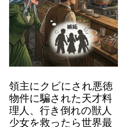
領主にクビにされ悪徳
物件に騙された天才料
理人、行き倒れの獣人
少女を救ったら世界最