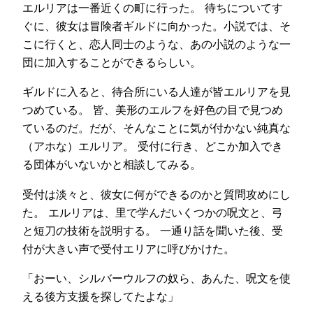
エルリアは一番近くの町に行った。 待ちについてす
ぐに、彼女は冒険者ギルドに向かった。小説では、そ
こに行くと、恋人同士のような、あの小説のような一
団に加入することができるらしい。
ギルドに入ると、待合所にいる人達が皆エルリアを見
つめている。 皆、美形のエルフを好色の目で見つめ
ているのだ。だが、そんなことに気が付かない純真な
（アホな）エルリア。 受付に行き、どこか加入でき
る団体がいないかと相談してみる。
受付は淡々と、彼女に何ができるのかと質問攻めにし
た。 エルリアは、里で学んだいくつかの呪文と、弓
と短刀の技術を説明する。 一通り話を聞いた後、受
付が大きい声で受付エリアに呼びかけた。
「おーい、シルバーウルフの奴ら、あんた、呪文を使
える後方支援を探してたよな」