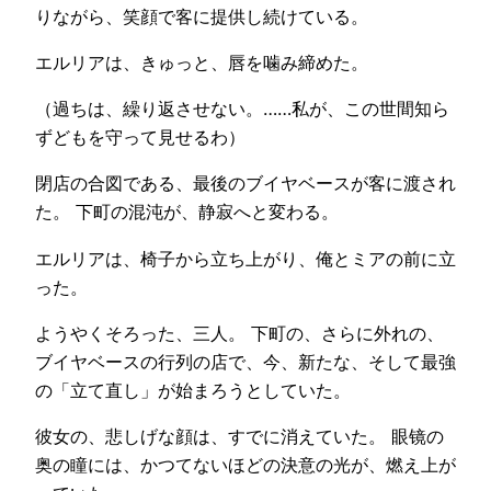
りながら、笑顔で客に提供し続けている。
エルリアは、きゅっと、唇を噛み締めた。
（過ちは、繰り返させない。……私が、この世間知ら
ずどもを守って見せるわ）
閉店の合図である、最後のブイヤベースが客に渡され
た。 下町の混沌が、静寂へと変わる。
エルリアは、椅子から立ち上がり、俺とミアの前に立
った。
ようやくそろった、三人。 下町の、さらに外れの、
ブイヤベースの行列の店で、今、新たな、そして最強
の「立て直し」が始まろうとしていた。
彼女の、悲しげな顔は、すでに消えていた。 眼镜の
奥の瞳には、かつてないほどの決意の光が、燃え上が