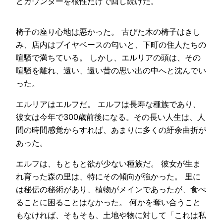
とカウンターを根性だけで回し続けた。
椅子の座り心地は悪かった。 古びた木の椅子はきし
み、店内はブイヤベースの匂いと、下町の住人たちの
喧騒で満ちている。 しかし、エルリアの頭は、その
喧騒を離れ、遠い、遠い昔の思い出の中へと沈んでい
った。
エルリアはエルフだ。 エルフは長寿な種族であり、
彼女は今年で300歳前後になる。その長い人生は、人
間の時間感覚からすれば、あまりに多くの紆余曲折が
あった。
エルフは、もともと欲が少ない種族だ。 彼女が生ま
れ育った森の里は、特にその傾向が強かった。 里に
は秘伝の秘術があり、植物がメインであったが、食べ
ることに困ることはなかった。 何かを奪い合うこと
もなければ、そもそも、土地や物に対して「これは私