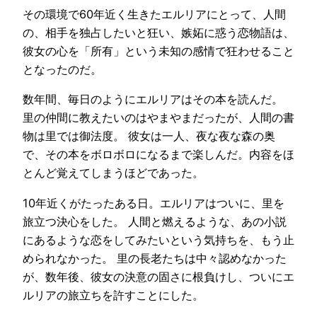
その環境で60年近く生きたエルリアにとって、人間
の、相手を独占したいと狂い、嫉妬に惑う恋物語は、
彼女の心を「所有」という未知の感情で狂わせること
となったのだ。
数年間、毎日のようにエルリアはその本を読んだ。
里の仲間に教えたいのはやまやまだったが、人間の書
物は里では御法度。 彼女は一人、夜な夜な森の奥
で、その本をボロボロになるまで楽しんだ。内容をほ
とんど覚えてしまうほどであった。
10年近くがたったある日。エルリアはついに、里を
旅立つ決心をした。 人間と燃えるような、あの小説
にあるような恋をしてみたいという気持ちを、もう止
められなかった。 里の長老たちは中々認めなかった
が、数年後、彼女の決意の固さに根負けし、ついにエ
ルリアの旅立ちを許すことにした。