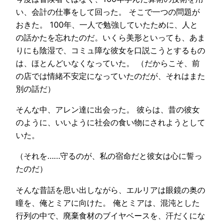
い、会計の仕事をして回った。 そこで一つの問題が
おきた。 100年、一人で勉強していたために、人と
の話かたを忘れたのだ。いくら美形といっても、あま
りにも陰湿で、コミュ障な彼女を口説こうとするもの
は、ほとんどいなくなっていた。 （だからこそ、前
の店では情緒不安定になっていたのだが、それはまた
別の話だ）
そんな中、アレン達に出会った。 彼らは、昔の彼女
のように、いいように社会の食い物にされようとして
いた。
（それを……守るのが、私の宿命だと彼女は心に誓っ
たのだ）
そんな昔話を思い出しながら、エルリアは眼鏡の奥の
瞳を、俺とミアに向けた。 俺とミアは、混沌とした
行列の中で、廃棄食材のブイヤベースを、汗だくにな