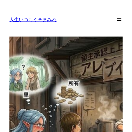
内
容
人生いつもくそまみれ
を
ス
キ
ッ
プ