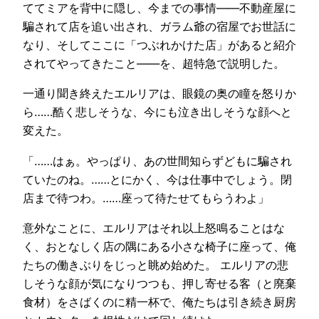
ててミアを背中に隠し、今までの事情——不動産屋に
騙されて店を追い出され、ガラム爺の宿屋でお世話に
なり、そしてここに「つぶれかけた店」があると紹介
されてやってきたこと——を、超特急で説明した。
一通り聞き終えたエルリアは、眼鏡の奥の瞳を怒りか
ら……酷く悲しそうな、今にも泣き出しそうな顔へと
変えた。
「……はぁ。やっぱり、あの世間知らずどもに騙され
ていたのね。……とにかく、今は仕事中でしょう。閉
店まで待つわ。……座って待たせてもらうわよ」
意外なことに、エルリアはそれ以上怒鳴ることはな
く、おとなしく店の隅にある小さな椅子に座って、俺
たちの働きぶりをじっと眺め始めた。 エルリアの悲
しそうな顔が気になりつつも、押し寄せる客（と廃棄
食材）をさばくのに精一杯で、俺たちは引き続き厨房