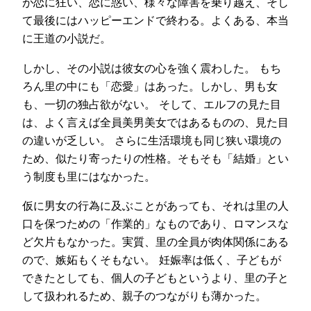
が恋に狂い、恋に惑い、様々な障害を乗り越え、そし
て最後にはハッピーエンドで終わる。よくある、本当
に王道の小説だ。
しかし、その小説は彼女の心を強く震わした。 もち
ろん里の中にも「恋愛」はあった。しかし、男も女
も、一切の独占欲がない。 そして、エルフの見た目
は、よく言えば全員美男美女ではあるものの、見た目
の違いが乏しい。 さらに生活環境も同じ狭い環境の
ため、似たり寄ったりの性格。そもそも「結婚」とい
う制度も里にはなかった。
仮に男女の行為に及ぶことがあっても、それは里の人
口を保つための「作業的」なものであり、ロマンスな
ど欠片もなかった。実質、里の全員が肉体関係にある
ので、嫉妬もくそもない。 妊娠率は低く、子どもが
できたとしても、個人の子どもというより、里の子と
して扱われるため、親子のつながりも薄かった。